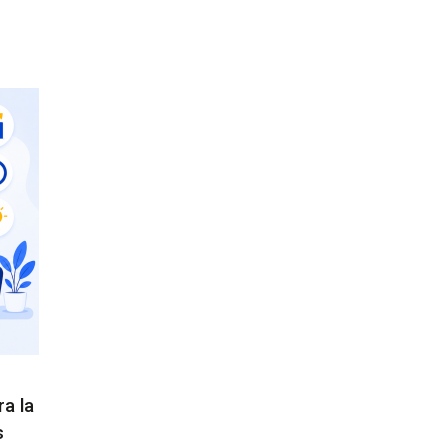
ra la
s