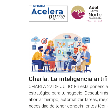
Promotor
Asesoramiento a la digitalización
Encuentros Profesionales
Noticias
Entidades colaboradoras
Emprendimiento y Aceleración
Encuentro Anual de Digitalización
Nuestros Mentores y Asesores
Charla: La inteligencia arti
CHARLA 22 DE JULIO: En esta ponencia ap
estratégica para tu negocio. Descubrirá
ahorrar tiempo, automatizar tareas, mejo
necesidad de tener conocimientos técn