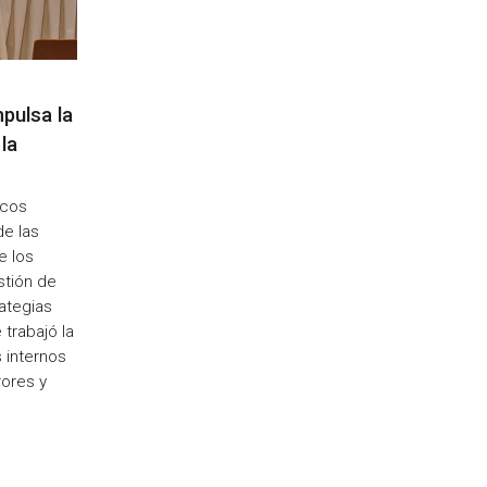
pulsa la
 la
icos
de las
e los
stión de
ategias
 trabajó la
 internos
rores y